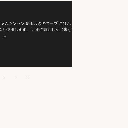
ヤムウンセン 新玉ねぎのスープ ごはん 庭
ぷり使用します。 いまの時期しか出来ない
..
5