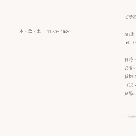
ご予
​
木・金・土
​11:30〜16:30
mail
tel: 
日時
ださ
貸切
（13
夏場
R２事業再構築