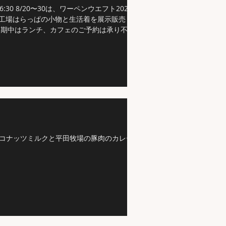
〜16:30 8/20〜30は、ワーペンウエフト2020。
工場はらっぱの小物と生活着を展示販売し
会期中はランチ、カフェのご予約は承り不可
す。 ご了承ください。
コナッツミルクと平田牧場の豚肉のカレー