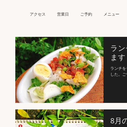
アクセス
営業日
ご予約
メニュー
ラン
ます
ランチを
した。ご
8月