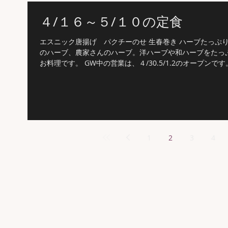
４/１６～５/１０の定食
エスニック唐揚げ パクチーのせ 生春巻き ハーブたっぷり
のハーブ、農家さんのハーブ。洋ハーブや和ハーブをたっ
お料理です。 GW中の営業は、４/30.5/1.2のオープンです。.
1
2
3
4