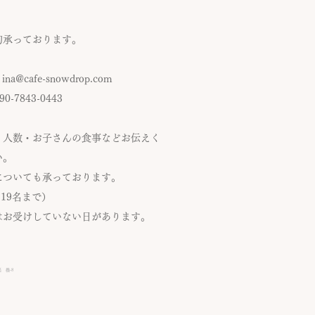
約承っております。
:
ina@cafe-snowdrop.com
090-7843-0443
・人数・お子さんの食事など​お伝えく
い。
についても承っております。
~19名まで）
はお受けしていない日があります。
 機‐8