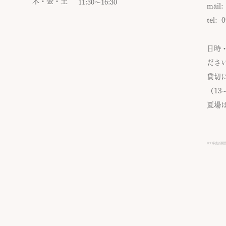
木・金・土
​11:30〜16:30
mail
tel: 
日時
ださ
貸切
（13
夏場
R２事業再構築