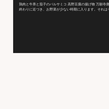
鶏肉と牛蒡と茄子のバルサミコ 高野豆腐の揚げ物 万願寺唐
終わりに近づき、お野菜が少ない時期に入ります。それはそれで