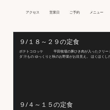
アクセス
営業日
ご予約
メニュー
９/１８～２９の定食
ポテトコロッケ 平田牧場の豚ひき肉が入ったクリーミー
ダ 汁もの ゆっくりと秋のお野菜がお目見え。 ほくほくし
９/４～１５の定食