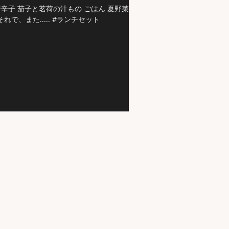
辛子 茄子と茗荷の汁もの ごはん 夏野菜が
、また..... #ランチセット