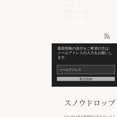
ランチ
（1）
1件の記事
デザート
（0）
0件の記事
ドリンク
（0）
0件の記事
最新情報の送付をご希望の方は、
メールアドレスの入力をお願いし
ます。
配信登録
スノウドロップ
​
178-0064東京都練馬区南大泉1-33-5