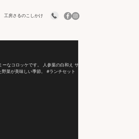
工房さるのこしかけ
なコロッケです。 人参葉の白和え サラ
た野菜が美味しい季節。 #ランチセット