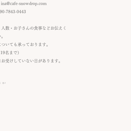
:
ina@cafe-snowdrop.com
090-7843-0443
・人数・お子さんの食事など​お伝えく
い。
についても承っております。
~19名まで）
はお受けしていない日があります。
 機‐8