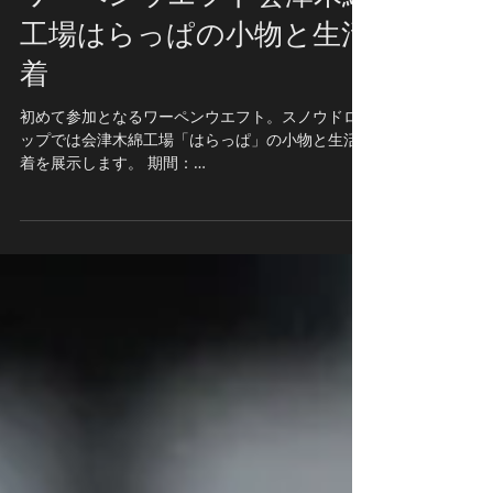
ワーペンウエフト会津木綿
工場はらっぱの小物と生活
着
初めて参加となるワーペンウエフト。スノウドロ
ップでは会津木綿工場「はらっぱ」の小物と生活
着を展示します。 期間：
8/20(thu)-8/30(sun)11:30-16:30