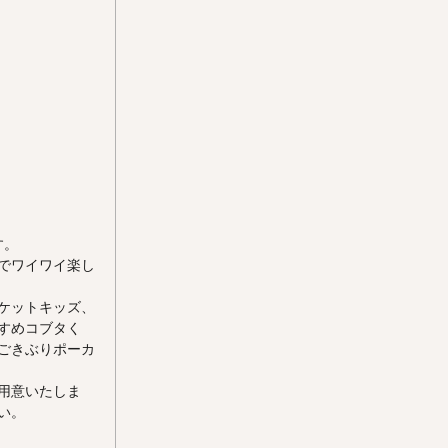
す。
でワイワイ楽し
ケットキッズ、
すめコブタく
ごきぶりポーカ
用意いたしま
い。