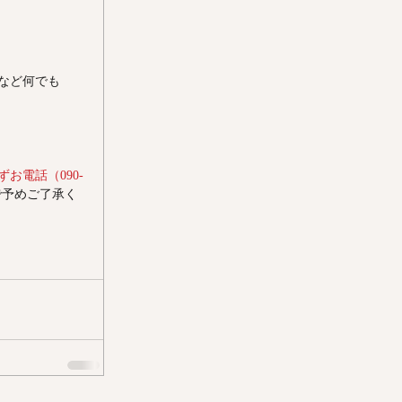
など何でも
お電話（090-
で予めご了承く