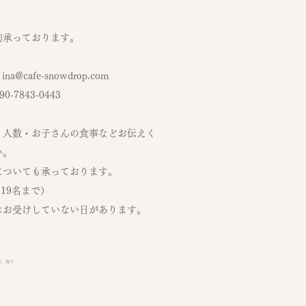
約承っております。
:
ina@cafe-snowdrop.com
090-7843-0443
・人数・お子さんの食事など​お伝えく
い。
についても承っております。
~19名まで）
はお受けしていない日があります。
 機‐8