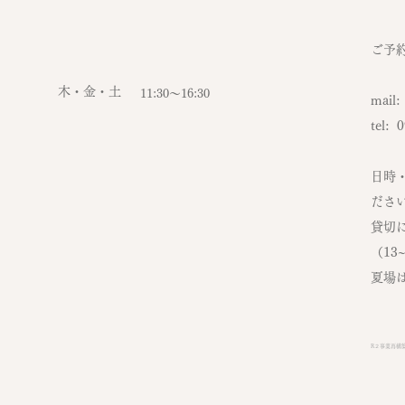
ご予
​
木・金・土
​11:30〜16:30
mail
tel: 
日時
ださ
貸切
（13
夏場
R２事業再構築