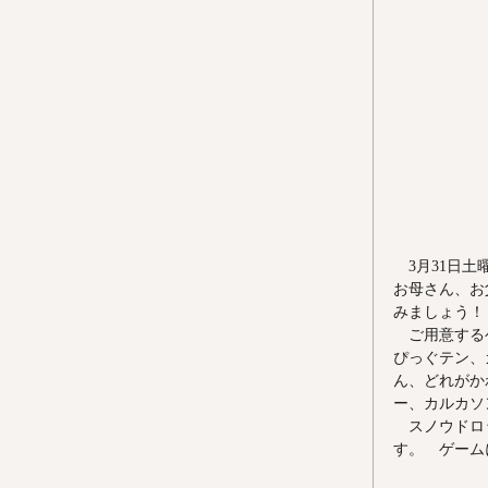
　3月31日
お母さん、お
みましょう！
　ご用意する
ぴっぐテン、
ん、どれがか
ー、カルカソ
　スノウドロ
す。　ゲーム