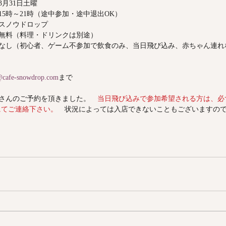
3月31日土曜　
15時～21時（途中参加・途中退出OK）
スノウドロップ
無料（料理・ドリンクは別途）
なし（初心者、ゲーム不参加で飲食のみ、当日飛び込み、赤ちゃん連れ
cafe-snowdrop.com
まで
さんのご予約を頂きました。　
当日飛び込みで参加希望される方は、必ず
3）にてご連絡下さい。
　状況によっては入店できないこともございますの